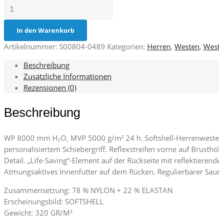
Wise
Vest
Menge
In den Warenkorb
Artikelnummer:
S00804-0489
Kategorien:
Herren
,
Westen
,
Wes
Beschreibung
Zusätzliche Informationen
Rezensionen (0)
Beschreibung
WP 8000 mm H₂O, MVP 5000 g/m² 24 h. Softshell-Herrenweste, 3
personalisiertem Schiebergriff. Reflexstreifen vorne auf Brusth
Detail. „Life-Saving“-Element auf der Rückseite mit reflektieren
Atmungsaktives Innenfutter auf dem Rücken. Regulierbarer Saum
Zusammensetzung: 78 % NYLON + 22 % ELASTAN
Erscheinungsbild: SOFTSHELL
Gewicht: 320 GR/M²