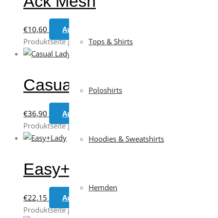
Ack Mesh
€
10,60
Ausführung wählen
Dieses Produkt weis
Tops & Shirts
Produktseite gewählt werden
Casual Lady
Poloshirts
€
36,90
Ausführung wählen
Dieses Produkt weis
Produktseite gewählt werden
Hoodies & Sweatshirts
Easy+Lady
Hemden
€
22,15
Ausführung wählen
Dieses Produkt weis
Produktseite gewählt werden