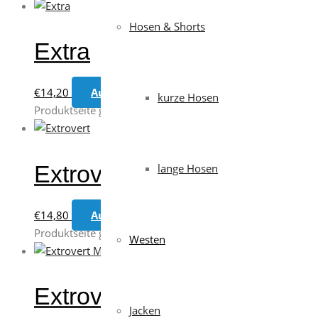
Hosen & Shorts
Extra
€
14,20
Ausführung wählen
Dieses Produkt weis
kurze Hosen
Produktseite gewählt werden
Extrovert
lange Hosen
€
14,80
Ausführung wählen
Dieses Produkt weis
Produktseite gewählt werden
Westen
Extrovert Mesh
Jacken