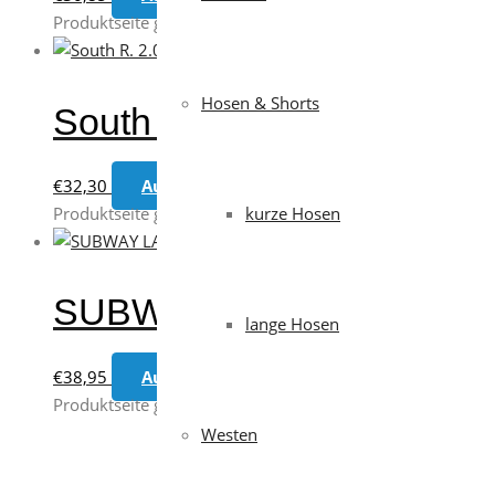
Produktseite gewählt werden
Hosen & Shorts
South R. 2.0
€
32,30
Ausführung wählen
Dieses Produkt weis
kurze Hosen
Produktseite gewählt werden
SUBWAY LADY
lange Hosen
€
38,95
Ausführung wählen
Dieses Produkt weis
Produktseite gewählt werden
Westen