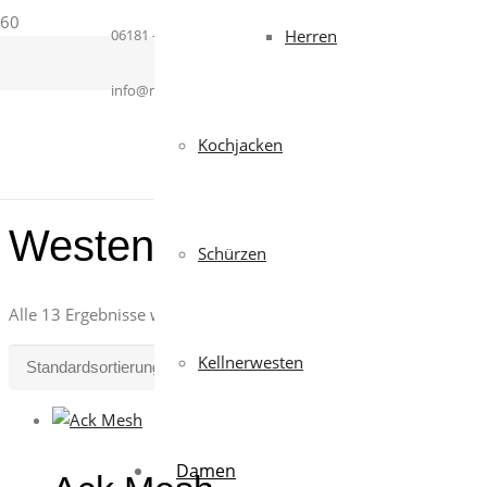
06181 – 364937
Herren
info@mcworkwear.com
Kochjacken
Westen
Schürzen
Alle 13 Ergebnisse werden angezeigt
Kellnerwesten
Damen