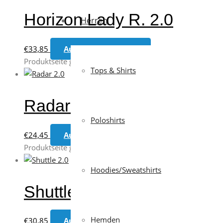
Horizon Lady R. 2.0
Herren
€
33,85
Ausführung wählen
Dieses Produkt weis
Produktseite gewählt werden
Tops & Shirts
Radar 2.0
Poloshirts
€
24,45
Ausführung wählen
Dieses Produkt weis
Produktseite gewählt werden
Hoodies/Sweatshirts
Shuttle 2.0
Hemden
€
30,85
Ausführung wählen
Dieses Produkt weis