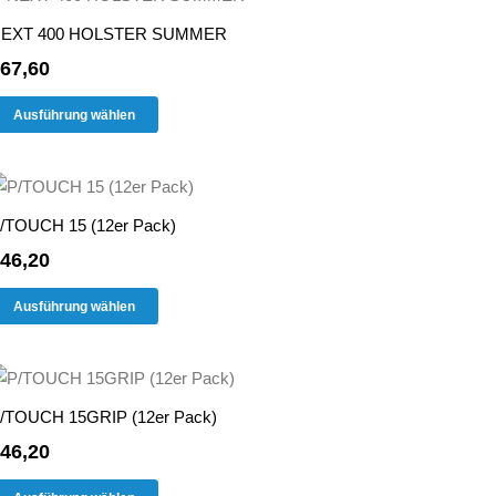
Varianten
Produktseite
EXT 400 HOLSTER SUMMER
auf.
gewählt
67,60
Die
werden
Dieses
Optionen
Ausführung wählen
Produkt
können
weist
auf
mehrere
der
Varianten
Produktseite
/TOUCH 15 (12er Pack)
auf.
gewählt
46,20
Die
werden
Dieses
Optionen
Ausführung wählen
Produkt
können
weist
auf
mehrere
der
Varianten
Produktseite
/TOUCH 15GRIP (12er Pack)
auf.
gewählt
46,20
Die
werden
Dieses
Optionen