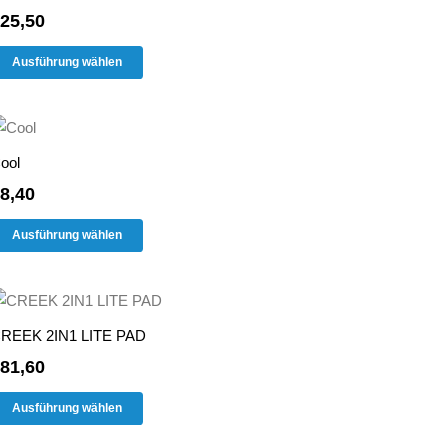
25,50
Dieses
Ausführung wählen
Produkt
weist
mehrere
Varianten
ool
auf.
8,40
Die
Dieses
Optionen
Ausführung wählen
Produkt
können
weist
auf
mehrere
der
Varianten
Produktseite
REEK 2IN1 LITE PAD
auf.
gewählt
81,60
Die
werden
Dieses
Optionen
Ausführung wählen
Produkt
können
weist
auf