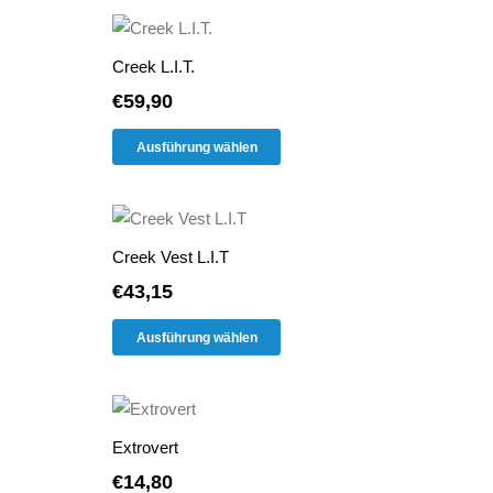
mehrere
der
Varianten
Produktseite
Creek L.I.T.
auf.
gewählt
€
59,90
Die
werden
Dieses
Optionen
Ausführung wählen
Produkt
können
weist
auf
mehrere
der
Varianten
Produktseite
Creek Vest L.I.T
auf.
gewählt
€
43,15
Die
werden
Dieses
Optionen
Ausführung wählen
Produkt
können
weist
auf
mehrere
der
Varianten
Produktseite
Extrovert
auf.
gewählt
€
14,80
Die
werden