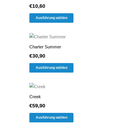
€
10,60
Dieses
Ausführung wählen
Produkt
weist
mehrere
Varianten
Charter Summer
auf.
€
30,90
Die
Dieses
Optionen
Ausführung wählen
Produkt
können
weist
auf
mehrere
der
Varianten
Produktseite
Creek
auf.
gewählt
€
59,90
Die
werden
Dieses
Optionen
Ausführung wählen
Produkt
können
weist
auf