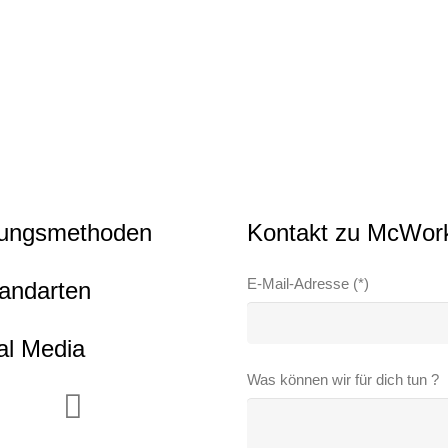
weist
auf
mehrere
der
Varianten
Produktseite
auf.
gewählt
Die
werden
Optionen
können
auf
der
lungsmethoden
Kontakt zu McWor
Produktseite
gewählt
werden
E-Mail-Adresse (*)
andarten
al Media
Was können wir für dich tun ?