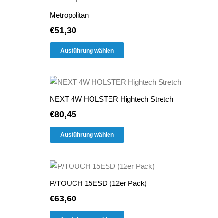
Varianten
Produktseite
Metropolitan
auf.
gewählt
€
51,30
Die
werden
Dieses
Optionen
Ausführung wählen
Produkt
können
weist
auf
mehrere
der
Varianten
Produktseite
NEXT 4W HOLSTER Hightech Stretch
auf.
gewählt
€
80,45
Die
werden
Dieses
Optionen
Ausführung wählen
Produkt
können
weist
auf
mehrere
der
Varianten
Produktseite
P/TOUCH 15ESD (12er Pack)
auf.
gewählt
€
63,60
Die
werden
Dieses
Optionen