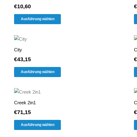
€
10,60
€
Dieses
Ausführung wählen
Produkt
weist
mehrere
Varianten
City
C
auf.
€
43,15
€
Die
Dieses
Optionen
Ausführung wählen
Produkt
können
weist
auf
mehrere
der
Varianten
Produktseite
Creek 2in1
C
auf.
gewählt
€
71,15
€
Die
werden
Dieses
Optionen
Ausführung wählen
Produkt
können
weist
auf