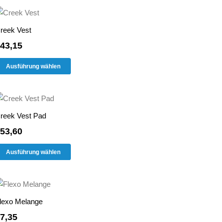
mehrere
der
Varianten
Produktseite
reek Vest
auf.
gewählt
43,15
Die
werden
Dieses
Optionen
Ausführung wählen
Produkt
können
weist
auf
mehrere
der
Varianten
Produktseite
reek Vest Pad
auf.
gewählt
53,60
Die
werden
Dieses
Optionen
Ausführung wählen
Produkt
können
weist
auf
mehrere
der
Varianten
Produktseite
lexo Melange
auf.
gewählt
7,35
Die
werden