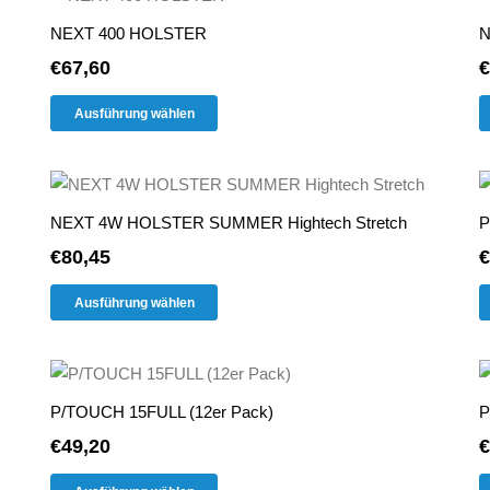
Varianten
Produktseite
NEXT 400 HOLSTER
N
auf.
gewählt
€
67,60
€
Die
werden
Dieses
Optionen
Ausführung wählen
Produkt
können
weist
auf
mehrere
der
Varianten
Produktseite
NEXT 4W HOLSTER SUMMER Hightech Stretch
P
auf.
gewählt
€
80,45
€
Die
werden
Dieses
Optionen
Ausführung wählen
Produkt
können
weist
auf
mehrere
der
Varianten
Produktseite
P/TOUCH 15FULL (12er Pack)
P
auf.
gewählt
€
49,20
€
Die
werden
Dieses
Optionen