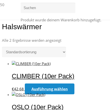
Produkt
wurde deinem Warenkorb hinzugefügt.
Halswärmer
Alle 2 Ergebnisse werden angezeigt
CLIMBER (10er Pack)
Dieses
€
42,68
Ausführung wählen
Produkt
weist
mehrere
OSLO (10er Pack)