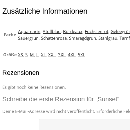
Zusätzliche Informationen
Aquamarin
,
Atollblau
,
Bordeaux
,
Fuchsienrot
,
Geleegrü
Farbe
Sauergrün
,
Schattenrosa
,
Smaragdgrün
,
Stahlgrau
,
Tarn
Größe
XS
,
S
,
M
,
L
,
XL
,
XXL
,
3XL
,
4XL
,
5XL
Rezensionen
Es gibt noch keine Rezensionen.
Schreibe die erste Rezension für „Sunset“
Deine E-Mail-Adresse wird nicht veröffentlicht.
Erforderliche Fe