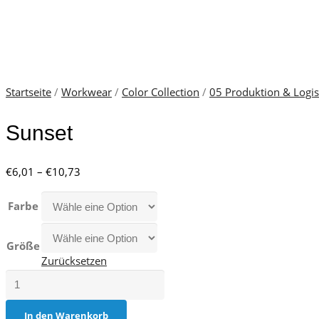
Startseite
/
Workwear
/
Color Collection
/
05 Produktion & Logis
Sunset
Preisspanne:
€
6,01
–
€
10,73
€6,01
bis
Farbe
€10,73
Größe
Zurücksetzen
Sunset
Menge
In den Warenkorb