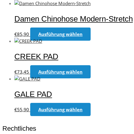
Damen Chinohose Modern-Stretch
Dieses
€
85,90
Ausführung wählen
Produkt
weist
mehrere
CREEK PAD
Varianten
auf.
Dieses
€
73,45
Ausführung wählen
Die
Produkt
Optionen
weist
können
mehrere
GALE PAD
auf
Varianten
der
auf.
Dieses
Produktseite
€
55,90
Ausführung wählen
Die
Produkt
gewählt
Optionen
weist
werden
können
Rechtliches
mehrere
auf