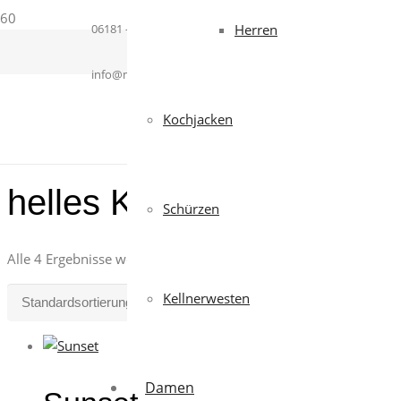
06181 – 364937
Herren
info@mcworkwear.com
Kochjacken
helles Königsblau
Schürzen
Alle 4 Ergebnisse werden angezeigt
Kellnerwesten
Damen