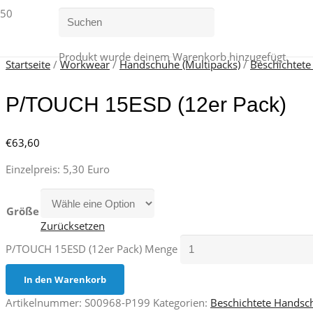
Produkt
wurde deinem Warenkorb hinzugefügt.
Startseite
/
Workwear
/
Handschuhe (Multipacks)
/
Beschichtet
P/TOUCH 15ESD (12er Pack)
€
63,60
Einzelpreis: 5,30 Euro
Größe
Zurücksetzen
P/TOUCH 15ESD (12er Pack) Menge
In den Warenkorb
Artikelnummer:
S00968-P199
Kategorien:
Beschichtete Handsc