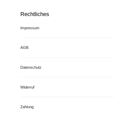
Die
Optione
Rechtliches
können
auf
der
Impressum
Produkt
gewählt
werden
AGB
Datenschutz
Widerruf
Zahlung