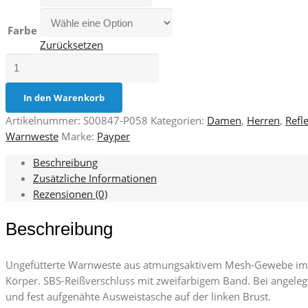
Farbe
Zurücksetzen
Ack
Mesh
Menge
In den Warenkorb
Artikelnummer:
S00847-P058
Kategorien:
Damen
,
Herren
,
Refl
Warnweste
Marke:
Payper
Beschreibung
Zusätzliche Informationen
Rezensionen (0)
Beschreibung
Ungefütterte Warnweste aus atmungsaktivem Mesh-Gewebe im obe
Körper. SBS-Reißverschluss mit zweifarbigem Band. Bei angeleg
und fest aufgenähte Ausweistasche auf der linken Brust.