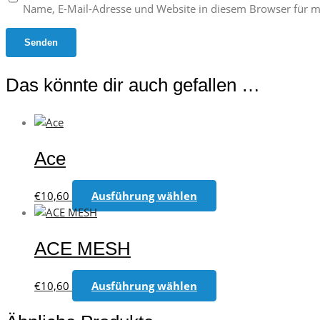
Name, E-Mail-Adresse und Website in diesem Browser für 
Das könnte dir auch gefallen …
Ace
Dieses
€
10,60
Ausführung wählen
Produkt
weist
mehrere
ACE MESH
Varianten
auf.
Dieses
€
10,60
Ausführung wählen
Die
Produkt
Optionen
weist