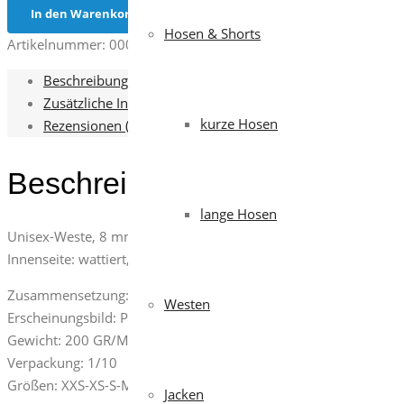
In den Warenkorb
Hosen & Shorts
Artikelnummer:
000873-0051
Kategorien:
Herren
,
Westen
,
Wes
Beschreibung
Zusätzliche Informationen
kurze Hosen
Rezensionen (0)
Beschreibung
lange Hosen
Unisex-Weste, 8 mm Reißverschluss aus Kunststoff mit Metalls
Innenseite: wattiert, Reißverschluss zum einfacheren Veredeln m
Zusammensetzung: 100% POLYESTER
Westen
Erscheinungsbild: PONGEE RIPSTOP 240T
Gewicht: 200 GR/M²
Verpackung: 1/10
Größen: XXS-XS-S-M-L-XL-XXL-3XL-4XL-5XL
Jacken