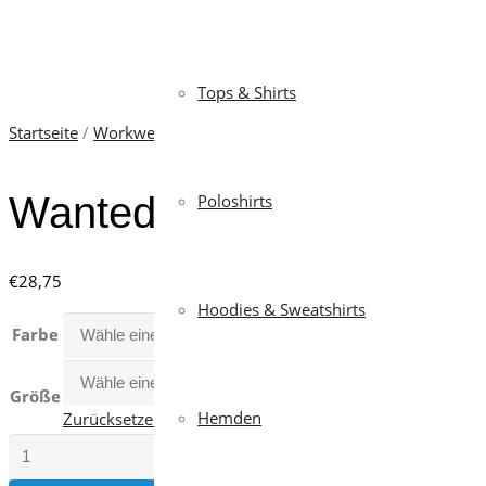
Tops & Shirts
Startseite
/
Workwear
/
Westen
/ Wanted
Wanted
Poloshirts
€
28,75
Hoodies & Sweatshirts
Farbe
Größe
Hemden
Zurücksetzen
Wanted
Menge