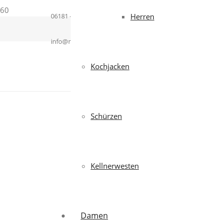
06181 – 364937
Herren
info@mcworkwear.com
Kochjacken
Schürzen
Kellnerwesten
Damen