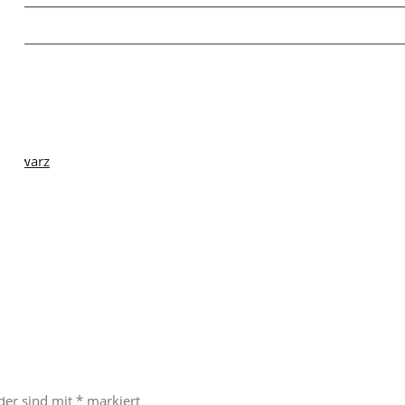
Schwarz
“
lder sind mit
*
markiert