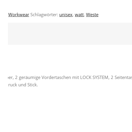
ten
,
Workwear
Schlagwörter:
unisex
,
watt
,
Weste
chieber, 2 geräumige Vordertaschen mit LOCK SYSTEM, 2 Seitenta
it Druck und Stick.