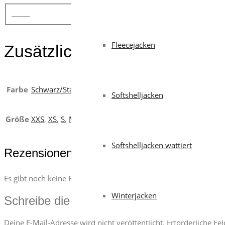
Fleecejacken
Zusätzliche Informationen
Farbe
Schwarz/Stahlgrau
,
Marineblau/Königsblau
,
Rauchgrau/
Softshelljacken
Größe
XXS
,
XS
,
S
,
M
,
L
,
XL
,
XXL
,
3XL
,
4XL
,
5XL
Softshelljacken wattiert
Rezensionen
Es gibt noch keine Rezensionen.
Winterjacken
Schreibe die erste Rezension für „Wanted
Deine E-Mail-Adresse wird nicht veröffentlicht.
Erforderliche Fe