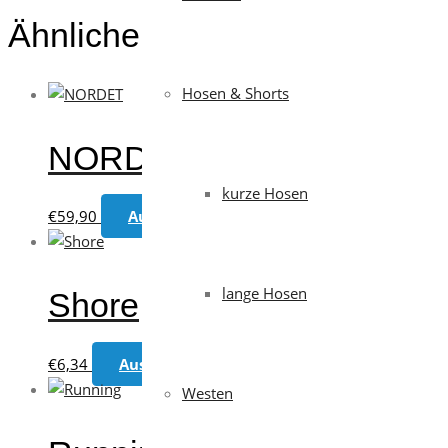
Ähnliche Produkte
Hosen & Shorts
NORDET
kurze Hosen
Dieses
€
59,90
Ausführung wählen
Produkt
weist
mehrere
lange Hosen
Shore
Varianten
auf.
Dieses
€
6,34
Ausführung wählen
Die
Produkt
Optionen
Westen
weist
können
mehrere
auf