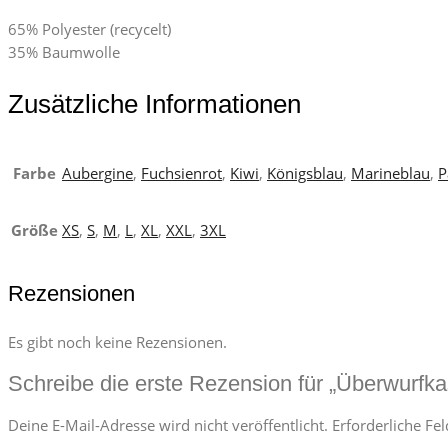
65% Polyester (recycelt)
35% Baumwolle
Zusätzliche Informationen
Farbe
Aubergine
,
Fuchsienrot
,
Kiwi
,
Königsblau
,
Marineblau
,
P
Größe
XS
,
S
,
M
,
L
,
XL
,
XXL
,
3XL
Rezensionen
Es gibt noch keine Rezensionen.
Schreibe die erste Rezension für „Überwurfka
Deine E-Mail-Adresse wird nicht veröffentlicht.
Erforderliche Fe