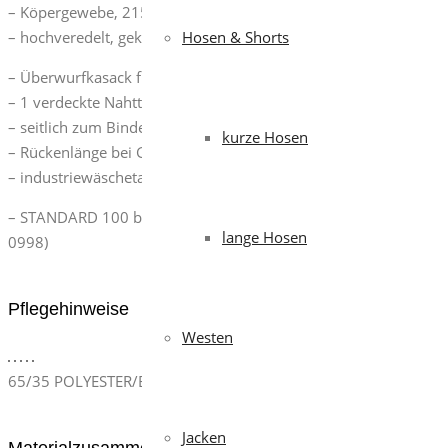
– Köpergewebe, 215 g/m²
– hochveredelt, gekrumpft, waschecht, pflegeleicht
Hosen & Shorts
– Überwurfkasack für Damen, mit Brustabnähern
– 1 verdeckte Nahttasche
– seitlich zum Binden
kurze Hosen
– Rückenlänge bei Gr. I ca. 82 cm
– industriewäschetauglich
– STANDARD 100 by OEKO-TEX®: Dieses Produkt ist auf Schadsto
lange Hosen
0998)
Pflegehinweise
Westen
65/35 POLYESTER/BAUMWOLLE
Jacken