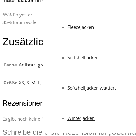
Materialzusammensetzung
65% Polyester
35% Baumwolle
Fleecejacken
Zusätzliche Informationen
Softshelljacken
Farbe
Anthrazitgrau
,
Apfelgrün
,
Bordeaux
,
Schwarz
,
Weiß
Größe
XS
,
S
,
M
,
L
,
XL
Softshelljacken wattiert
Rezensionen
Winterjacken
Es gibt noch keine Rezensionen.
Schreibe die erste Rezension für „Überwu