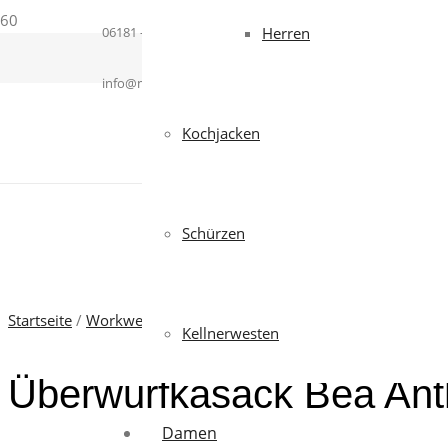
06181 – 364937
Herren
info@mcworkwear.com
Kochjacken
Schürzen
Startseite
/
Workwear
/
Gesundheit & Pflege
/
Kasacks
/
Damen
Kellnerwesten
Überwurfkasack Bea Anth
Damen