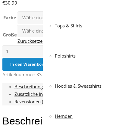
€
30,90
Farbe
Tops & Shirts
Größe
Zurücksetzen
Überwurfkasack
Poloshirts
Bea
Anthrazit
In den Warenkorb
Menge
Artikelnummer:
KS 17
Kategorien:
Damen
,
Gesundheit & Pflege
Hoodies & Sweatshirts
Beschreibung
Zusätzliche Informationen
Rezensionen (0)
Hemden
Beschreibung