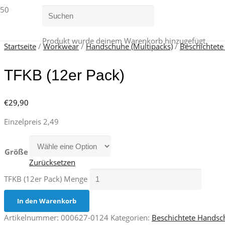
Produkt
wurde deinem Warenkorb hinzugefügt.
Startseite
/
Workwear
/
Handschuhe (Multipacks)
/
Beschichtet
TFKB (12er Pack)
€
29,90
Einzelpreis 2,49
Größe
Zurücksetzen
TFKB (12er Pack) Menge
In den Warenkorb
Artikelnummer:
000627-0124
Kategorien:
Beschichtete Hands