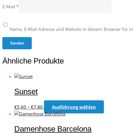
E-Mail
*
Name, E-Mail-Adresse und Website in diesem Browser für 
Ähnliche Produkte
Sunset
Preisspanne:
Dieses
€
5,60
–
€
7,80
Ausführung wählen
€5,60
Produkt
bis
weist
€7,80
mehrere
Damenhose Barcelona