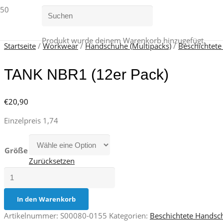
Produkt
wurde deinem Warenkorb hinzugefügt.
Startseite
/
Workwear
/
Handschuhe (Multipacks)
/
Beschichtet
TANK NBR1 (12er Pack)
€
20,90
Einzelpreis 1,74
Größe
Zurücksetzen
TANK
NBR1
(12er
In den Warenkorb
Pack)
Artikelnummer:
S00080-0155
Kategorien:
Beschichtete Handsc
Menge