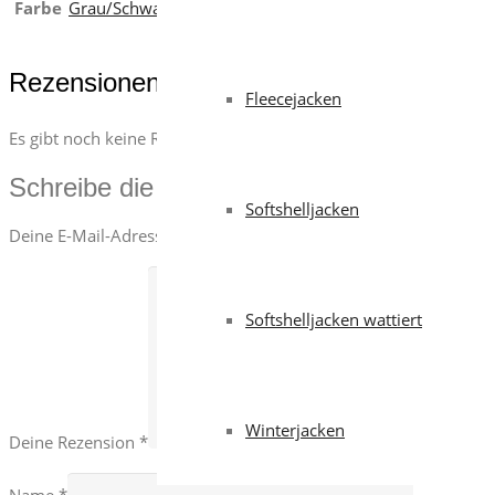
Farbe
Grau/Schwarz
Rezensionen
Fleecejacken
Es gibt noch keine Rezensionen.
Schreibe die erste Rezension für „P/CUT 
Softshelljacken
Deine E-Mail-Adresse wird nicht veröffentlicht.
Erforderliche Fe
Softshelljacken wattiert
Winterjacken
Deine Rezension
*