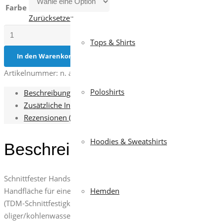
Farbe
Zurücksetzen
P/CUT
Tops & Shirts
3-
21
In den Warenkorb
(12er
Artikelnummer:
n. a.
Kategorien:
Handschuhe (Multipacks)
,
Schn
Pack)
Poloshirts
Menge
Beschreibung
Zusätzliche Informationen
Rezensionen (0)
Hoodies & Sweatshirts
Beschreibung
Schnittfester Handschuh, HPPE 21G-Garn, gestrickte Stulpe, Ni
Handfläche für eine hervorragende Griffigkeit. Eigenschaften: se
Hemden
(TDM-Schnittfestigkeitsprüfung)/A3 (ANSI/ISEA). Einsatzbereic
öliger/kohlenwasserstoffhaltiger Umgebung. Lang anhaltende Fr