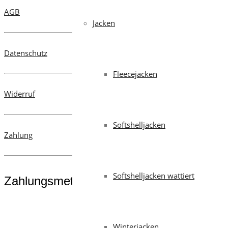
Optionen
werden
AGB
können
Jacken
auf
der
Datenschutz
Produktseite
gewählt
Fleecejacken
werden
Widerruf
Softshelljacken
Zahlung
Softshelljacken wattiert
Zahlungsmethoden
Winterjacken