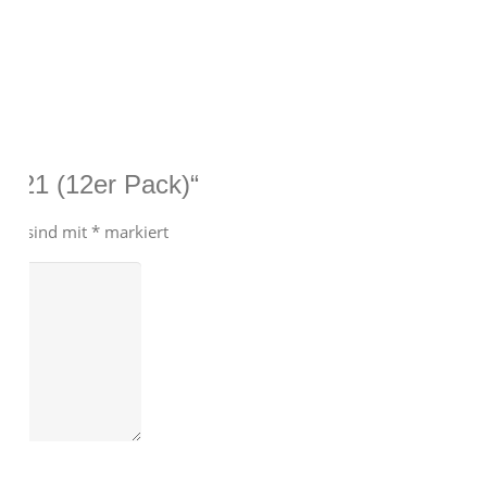
3-21 (12er Pack)“
lder sind mit
*
markiert