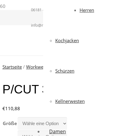
06181 – 364937
Herren
info@mcworkwear.com
Kochjacken
Startseite
/
Workwear
/
Handschuhe (Multipacks)
/
Schnittschu
Schürzen
P/CUT 3-21 (12er Pack)
Kellnerwesten
€
110,88
Größe
Damen