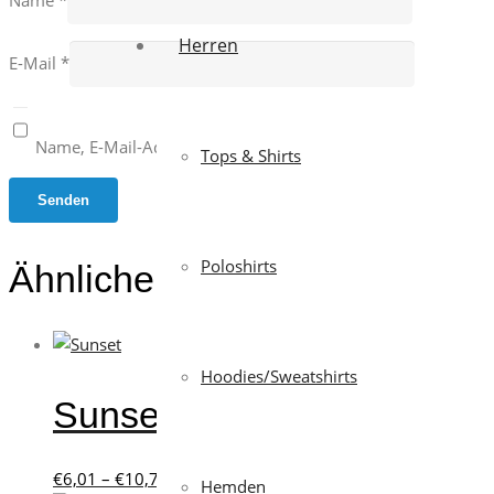
Name
*
Herren
E-Mail
*
Name, E-Mail-Adresse und Website in diesem Browser für 
Tops & Shirts
Poloshirts
Ähnliche Produkte
Hoodies/Sweatshirts
Sunset
Preisspanne:
Dieses
€
6,01
–
€
10,73
Ausführung wählen
Hemden