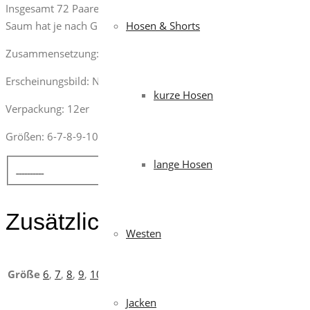
Insgesamt 72 Paare. Jedes Paar besitzt einen Aufhänger mit L
Saum hat je nach Größe eine andere Farbe.
Hosen & Shorts
Zusammensetzung: 54 % HPPE 36 % NYLON 10 % ELASTAN
Erscheinungsbild: NITRILBESCHICHTUNG
kurze Hosen
Verpackung: 12er
Größen: 6-7-8-9-10-11
lange Hosen
Zusätzliche Informationen
Westen
Größe
6
,
7
,
8
,
9
,
10
,
11
Jacken