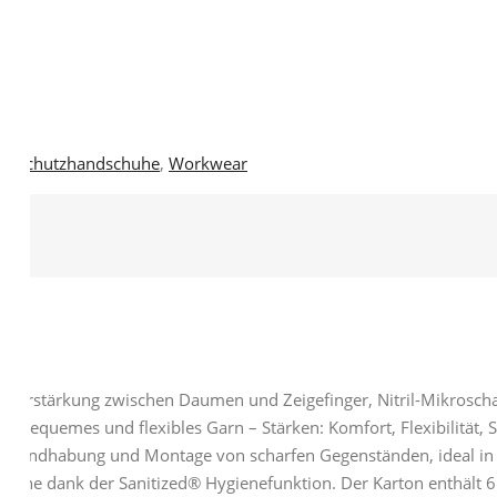
ittschutzhandschuhe
,
Workwear
trilverstärkung zwischen Daumen und Zeigefinger, Nitril-Mikrosc
hr bequemes und flexibles Garn – Stärken: Komfort, Flexibilität, S
he: Handhabung und Montage von scharfen Gegenständen, ideal in
ische dank der Sanitized® Hygienefunktion. Der Karton enthält 6 