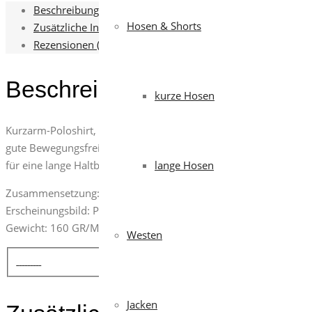
Beschreibung
Hosen & Shorts
Zusätzliche Informationen
Rezensionen (0)
Beschreibung
kurze Hosen
Kurzarm-Poloshirt, zweifarbig, hohe Sichtbarkeit. Feinripp-Krage
gute Bewegungsfreiheit. Das Gewebe mit Baumwolle auf der Inn
für eine lange Haltbarkeit.
lange Hosen
Zusammensetzung: 55% BAUMWOLLE+ 45% POLYESTER
Erscheinungsbild: PIQUE COTTON FEEL
Gewicht: 160 GR/M²
Westen
Jacken