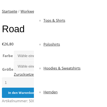
Startseite
/
Workwear
/
Reflektierende und Neonfarben
/
Polosh
Tops & Shirts
Road
€
26,80
Poloshirts
Farbe
Hoodies & Sweatshirts
Größe
Zurücksetzen
Road
Menge
Hemden
In den Warenkorb
Artikelnummer:
S00539-P118
Kategorien:
Herren
,
Poloshirts
,
Po