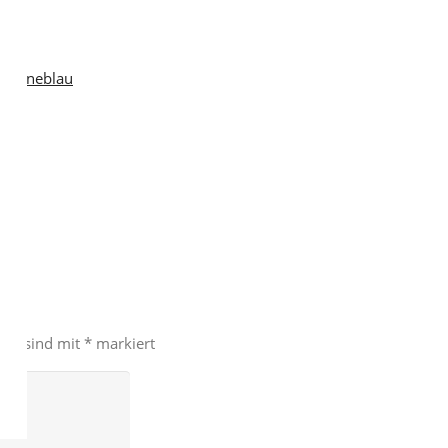
Marineblau
lder sind mit
*
markiert