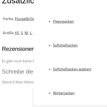
Zusätzliche Informationen
Farbe
Fluogelb/Geleegrün
,
Fluogelb/Marineblau
,
Fluoorange/
Fleecejacken
Größe
XS
,
S
,
M
,
L
,
XL
,
XXL
,
3XL
,
4XL
,
5XL
Softshelljacken
Rezensionen
Es gibt noch keine Rezensionen.
Softshelljacken wattiert
Schreibe die erste Rezension für „Road“
Deine E-Mail-Adresse wird nicht veröffentlicht.
Erforderliche Fe
Winterjacken