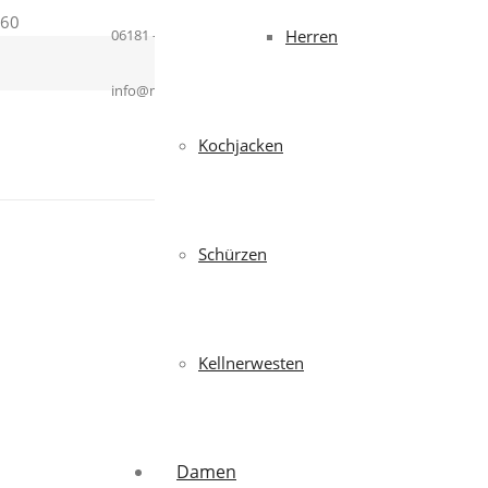
06181 – 364937
Herren
info@mcworkwear.com
Kochjacken
Schürzen
Kellnerwesten
Damen