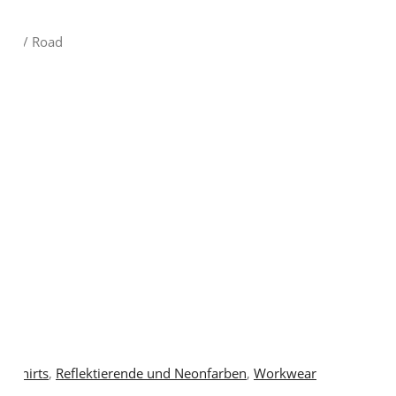
irts
/ Road
loshirts
,
Reflektierende und Neonfarben
,
Workwear