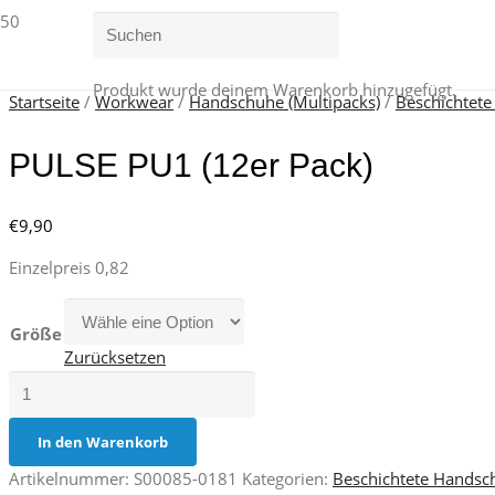
Produkt
wurde deinem Warenkorb hinzugefügt.
Startseite
/
Workwear
/
Handschuhe (Multipacks)
/
Beschichtet
PULSE PU1 (12er Pack)
€
9,90
Einzelpreis 0,82
Größe
Zurücksetzen
PULSE
PU1
(12er
In den Warenkorb
Pack)
Artikelnummer:
S00085-0181
Kategorien:
Beschichtete Handsc
Menge