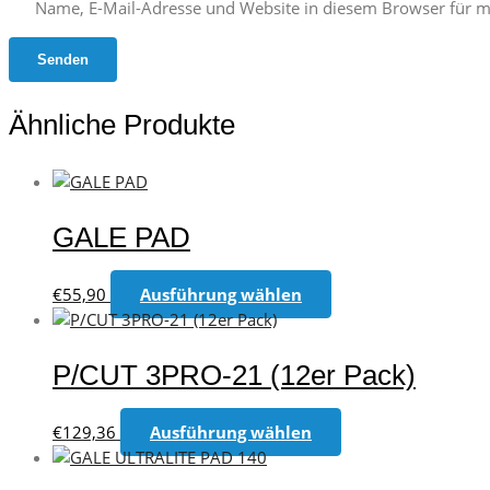
Name, E-Mail-Adresse und Website in diesem Browser für 
Ähnliche Produkte
GALE PAD
Dieses
€
55,90
Ausführung wählen
Produkt
weist
mehrere
P/CUT 3PRO-21 (12er Pack)
Varianten
auf.
Dieses
€
129,36
Ausführung wählen
Die
Produkt
Optionen
weist