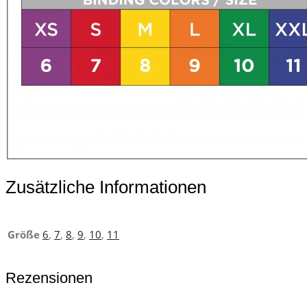
Zusätzliche Informationen
Größe
6
,
7
,
8
,
9
,
10
,
11
Rezensionen