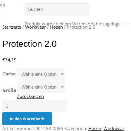
Produkt
wurde deinem Warenkorb hinzugefügt.
Startseite
/
Workwear
/
Hosen
/ Protection 2.0
Protection 2.0
€
74,19
Farbe
Größe
Zurücksetzen
Protection
2.0
Menge
In den Warenkorb
Artikelnummer:
001488-0086
Kategorien:
Hosen
,
Workwear