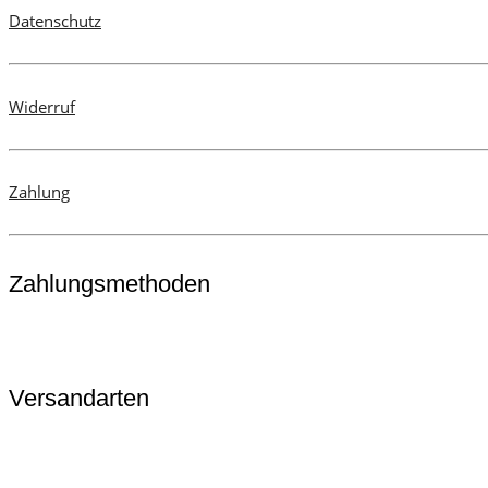
Datenschutz
gewählt
werden
Widerruf
Zahlung
Zahlungsmethoden
Versandarten