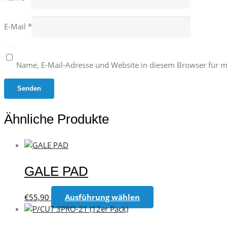
E-Mail
*
Name, E-Mail-Adresse und Website in diesem Browser für 
Ähnliche Produkte
GALE PAD
Dieses
€
55,90
Ausführung wählen
Produkt
weist