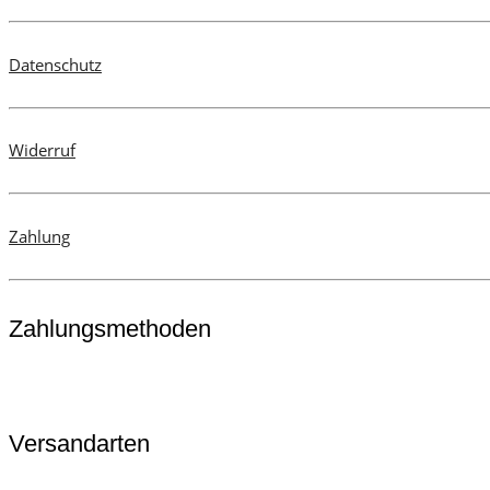
der
Produktseite
Datenschutz
gewählt
werden
Widerruf
Zahlung
Zahlungsmethoden
Versandarten