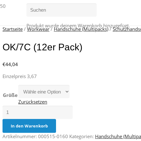
Produkt
wurde deinem Warenkorb hinzugefügt.
Startseite
/
Workwear
/
Handschuhe (Multipacks)
/
Schutzhands
OK/7C (12er Pack)
€
44,04
Einzelpreis 3,67
Größe
Zurücksetzen
OK/7C
(12er
Pack)
In den Warenkorb
Menge
Artikelnummer:
000515-0160
Kategorien:
Handschuhe (Multipa