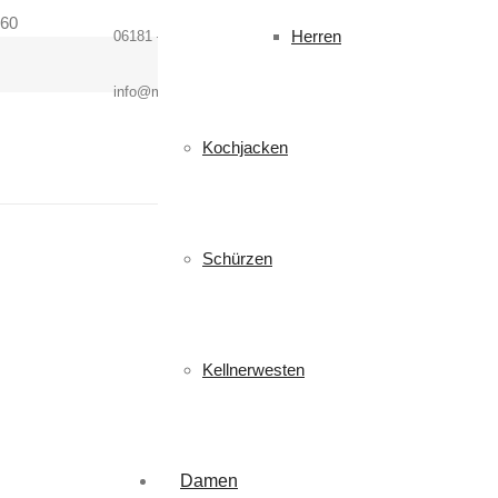
Herren
06181 – 364937
info@mcworkwear.com
Kochjacken
Schürzen
Kellnerwesten
Damen