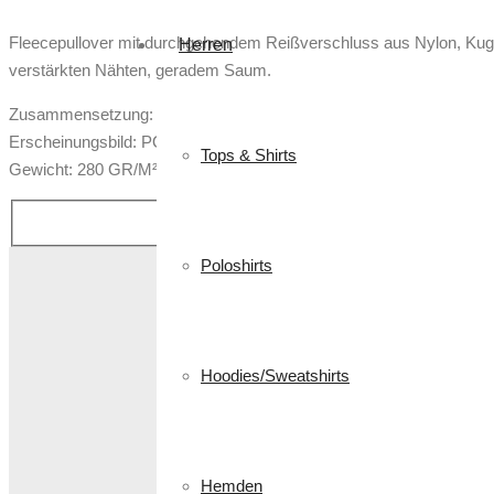
Fleecepullover mit durchgehendem Reißverschluss aus Nylon, Kuge
Herren
verstärkten Nähten, geradem Saum.
Zusammensetzung: 100% POLYESTER
Erscheinungsbild: POLAR FLEECE 144F
Tops & Shirts
Gewicht: 280 GR/M²
Poloshirts
Hoodies/Sweatshirts
Hemden