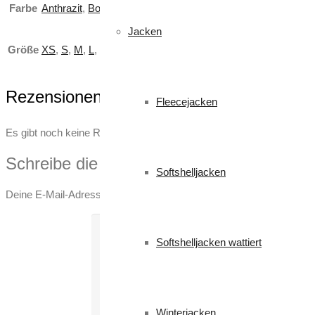
Farbe
Anthrazit
,
Bordeaux
,
Königsblau
,
Marineblau
,
Stahlgrau
,
Ro
Jacken
Größe
XS
,
S
,
M
,
L
,
XL
,
XXL
,
3XL
,
4XL
,
5XL
Rezensionen
Fleecejacken
Es gibt noch keine Rezensionen.
Schreibe die erste Rezension für „Nepal“
Softshelljacken
Deine E-Mail-Adresse wird nicht veröffentlicht.
Erforderliche Felder
Softshelljacken wattiert
Winterjacken