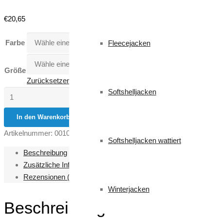
€
20,65
Farbe
Fleecejacken
Größe
Zurücksetzen
Softshelljacken
Nepal
Menge
In den Warenkorb
Artikelnummer:
001088-0325
Kategorien:
Fleecejacken
,
Herren
,
Wo
Softshelljacken wattiert
Beschreibung
Zusätzliche Informationen
Rezensionen (0)
Winterjacken
Beschreibung