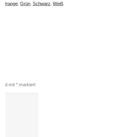
t
,
Orange
,
Grün
,
Schwarz
,
Weiß
 sind mit
*
markiert