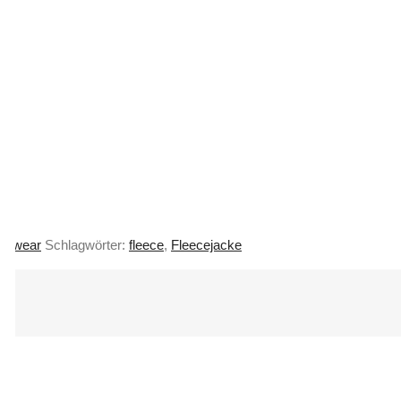
rkwear
Schlagwörter:
fleece
,
Fleecejacke