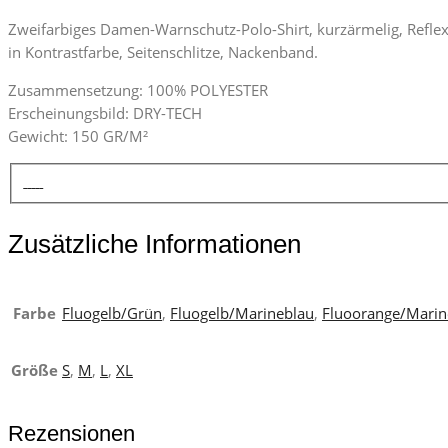
Zweifarbiges Damen-Warnschutz-Polo-Shirt, kurzärmelig, Reflexs
in Kontrastfarbe, Seitenschlitze, Nackenband.
Zusammensetzung: 100% POLYESTER
Erscheinungsbild: DRY-TECH
Gewicht: 150 GR/M²
Zusätzliche Informationen
Farbe
Fluogelb/Grün
,
Fluogelb/Marineblau
,
Fluoorange/Marin
Größe
S
,
M
,
L
,
XL
Rezensionen