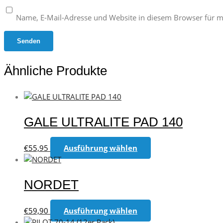
Name, E-Mail-Adresse und Website in diesem Browser für 
Ähnliche Produkte
GALE ULTRALITE PAD 140
Dieses
€
55,95
Ausführung wählen
Produkt
weist
mehrere
NORDET
Varianten
auf.
Dieses
€
59,90
Ausführung wählen
Die
Produkt