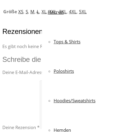
Größe
XS
,
S
,
M
,
L
,
XL
,
XXL
,
3XL
,
4XL
,
5XL
Herren
Rezensionen
Tops & Shirts
Es gibt noch keine Rezensionen.
Schreibe die erste Rezension für „FO
Poloshirts
Deine E-Mail-Adresse wird nicht veröffentlicht.
Erforderliche Fe
Hoodies/Sweatshirts
Deine Rezension
*
Hemden