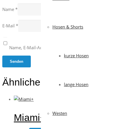
Name
*
E-Mail
*
Hosen & Shorts
Name, E-Mail-Adresse und Website in diesem Browser für 
kurze Hosen
Ähnliche Produkte
lange Hosen
Westen
Miami+