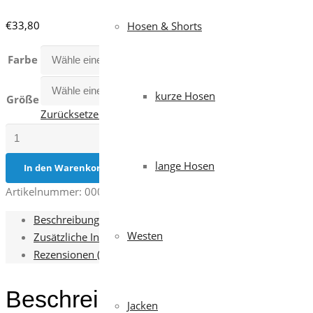
€
33,80
Hosen & Shorts
Farbe
kurze Hosen
Größe
Zurücksetzen
FOREST
SUMMER
lange Hosen
Menge
In den Warenkorb
Artikelnummer:
000169-0067
Kategorien:
Herren
,
Hosen
,
Hose
Beschreibung
Westen
Zusätzliche Informationen
Rezensionen (0)
Beschreibung
Jacken