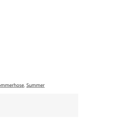
ommerhose
,
Summer