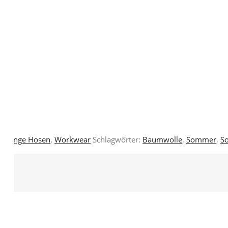
n
,
lange Hosen
,
Workwear
Schlagwörter:
Baumwolle
,
Sommer
,
S