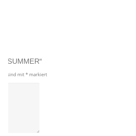
REST SUMMER“
lder sind mit
*
markiert