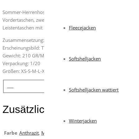
Sommer-Herrenhose mit seitlich dehnbarem Bund und Gürtelschla
Vordertaschen, zwei Seitentaschen mit Patte und Druckknöpfen, e
Leistentaschen mit Knopf und Knopfloch.
Fleecejacken
Zusammensetzung: 100% BAUMWOLLE
Erscheinungsbild: TWILL BAUMWOLLE RIPSTOP
Gewicht: 210 GR/M²
Softshelljacken
Verpackung: 1/20
Größen: XS-S-M-L-XL-XXL-3XL-4XL-5XL
Softshelljacken wattiert
Zusätzliche Informationen
Winterjacken
Farbe
Anthrazit
,
Marineblau
,
Rauchgrau
,
Tarnfarbe
,
Kaki
,
Schw