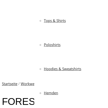
Tops & Shirts
Poloshirts
Hoodies & Sweatshirts
Startseite
/
Workwear
/
Hosen
/ FOREST SUMMER
Hemden
FOREST SUMMER