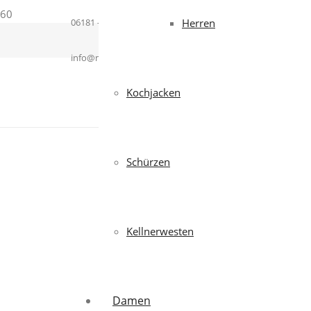
06181 – 364937
Herren
info@mcworkwear.com
Kochjacken
Schürzen
Kellnerwesten
Damen