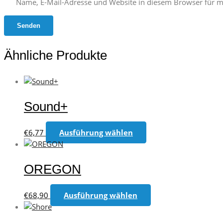
Name, E-Mail-Adresse und Website in diesem Browser für 
Ähnliche Produkte
Sound+
Dieses
€
6,77
Ausführung wählen
Produkt
weist
mehrere
OREGON
Varianten
auf.
Dieses
€
68,90
Ausführung wählen
Die
Produkt
Optionen
weist