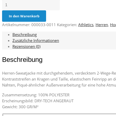
Derby
Menge
In den Warenkorb
Artikelnummer:
000033-0011
Kategorien:
Athletics
,
Herren
,
Hoo
Beschreibung
Zusätzliche Informationen
Rezensionen (0)
Beschreibung
Herren-Sweatjacke mit durchgehendem, verdecktem 2-Wege-Reißv
Kontraststreifen an Kragen und Taille, elastischem Feinripp an
Nähten, Piqué-ähnlicher Außenverarbeitung für eine hohe Atmu
Zusammensetzung: 100% POLYESTER
Erscheinungsbild: DRY-TECH ANGERAUT
Gewicht: 300 GR/M²