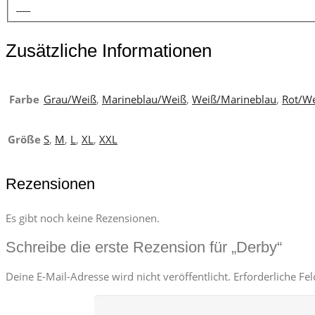
Zusätzliche Informationen
Farbe
Grau/Weiß
,
Marineblau/Weiß
,
Weiß/Marineblau
,
Rot/W
Größe
S
,
M
,
L
,
XL
,
XXL
Rezensionen
Es gibt noch keine Rezensionen.
Schreibe die erste Rezension für „Derby“
Deine E-Mail-Adresse wird nicht veröffentlicht.
Erforderliche Fe