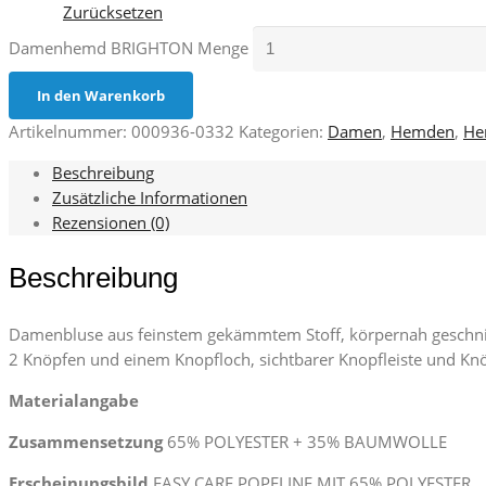
Zurücksetzen
Damenhemd BRIGHTON Menge
In den Warenkorb
Artikelnummer:
000936-0332
Kategorien:
Damen
,
Hemden
,
He
Beschreibung
Zusätzliche Informationen
Rezensionen (0)
Beschreibung
Damenbluse aus feinstem gekämmtem Stoff, körpernah geschnitt
2 Knöpfen und einem Knopfloch, sichtbarer Knopfleiste und Knö
Materialangabe
Zusammensetzung
65% POLYESTER + 35% BAUMWOLLE
Erscheinungsbild
EASY CARE POPELINE MIT 65% POLYESTER