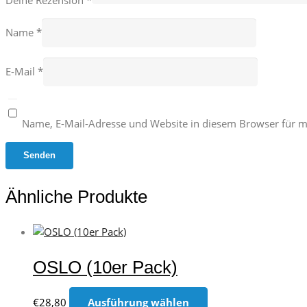
Name
*
E-Mail
*
Name, E-Mail-Adresse und Website in diesem Browser für 
Ähnliche Produkte
OSLO (10er Pack)
Dieses
€
28,80
Ausführung wählen