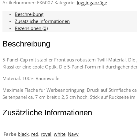
Artikelnummer:
FX6007
Kategorie:
Jogginganzüge
Cap
Menge
Beschreibung
Zusätzliche Informationen
Rezensionen (0)
Beschreibung
5-Panel-Cap mit stabiler Front aus robustem Twill-Material. Di
Klassiker eine coole Optik. Die 5-Panel-Form mit durchgehender
Material: 100% Baumwolle
Maximale Fläche für Werbeanbringung: Druck auf Stirnfläche ca. 
Seitenpanel ca. 7 cm breit x 2,5 cm hoch, Stick auf Rückseite i
Zusätzliche Informationen
Farbe
black
,
red
,
royal
,
white
,
Navy