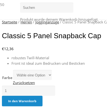
Produkt
wurde deinem Warenkorb hinzugefügt.
Startseite
/
Herren
/
Jogginganzüge
/ Classic 5 Panel Snapback C
Classic 5 Panel Snapback Cap
€
12,36
robustes Twill-Material
Front ist ideal zum Bedrucken und Besticken
Farbe
Zurücksetzen
Classic
5
Panel
In den Warenkorb
Snapback