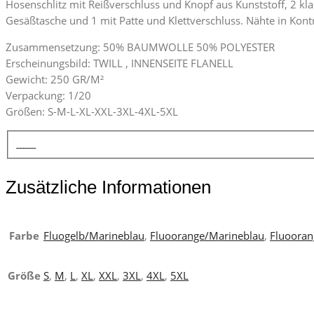
Hosenschlitz mit Reißverschluss und Knopf aus Kunststoff, 2 kl
Gesäßtasche und 1 mit Patte und Klettverschluss. Nähte in Kont
Zusammensetzung: 50% BAUMWOLLE 50% POLYESTER
Erscheinungsbild: TWILL , INNENSEITE FLANELL
Gewicht: 250 GR/M²
Verpackung: 1/20
Größen: S-M-L-XL-XXL-3XL-4XL-5XL
Zusätzliche Informationen
Farbe
Fluogelb/Marineblau
,
Fluoorange/Marineblau
,
Fluooran
Größe
S
,
M
,
L
,
XL
,
XXL
,
3XL
,
4XL
,
5XL