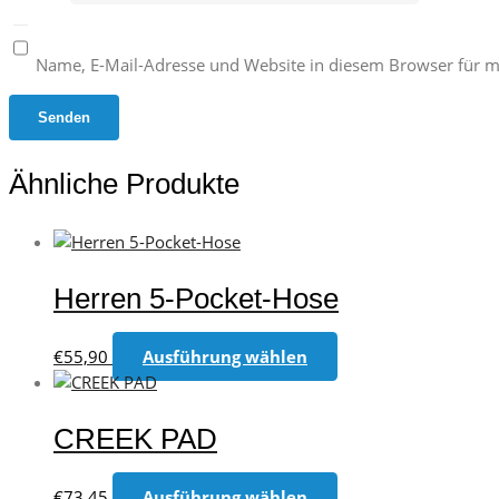
Name, E-Mail-Adresse und Website in diesem Browser für 
Ähnliche Produkte
Herren 5-Pocket-Hose
Dieses
€
55,90
Ausführung wählen
Produkt
weist
mehrere
CREEK PAD
Varianten
auf.
Dieses
€
73,45
Ausführung wählen