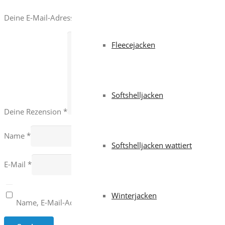
Deine E-Mail-Adresse wird nicht veröffentlicht.
Erforderliche Fe
Fleecejacken
Softshelljacken
Deine Rezension
*
Name
*
Softshelljacken wattiert
E-Mail
*
Winterjacken
Name, E-Mail-Adresse und Website in diesem Browser für 