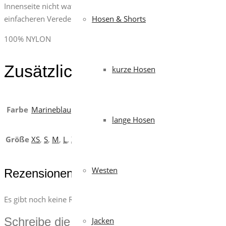
Innenseite nicht wattiert, Netzfutter, 1 Tasche für das Smart
einfacheren Veredeln mit Druck und Stick.
Hosen & Shorts
100% NYLON
Zusätzliche Informationen
kurze Hosen
Farbe
Marineblau
lange Hosen
Größe
XS
,
S
,
M
,
L
,
XL
,
XXL
,
3XL
Westen
Rezensionen
Es gibt noch keine Rezensionen.
Schreibe die erste Rezension für „Atlantic
Jacken