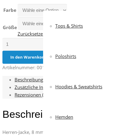
Farbe
Tops & Shirts
Größe
Zurücksetzen
Atlantic
2.0
Poloshirts
Menge
In den Warenkorb
Artikelnummer:
001159-0343
Kategorien:
Herren
,
Jacken
,
Jacke
Beschreibung
Hoodies & Sweatshirts
Zusätzliche Informationen
Rezensionen (0)
Beschreibung
Hemden
Herren-Jacke, 8 mm Reißverschluss aus Kunststoff mit Metallsch