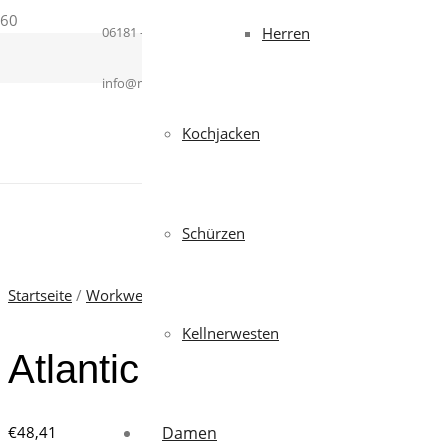
06181 – 364937
Herren
info@mcworkwear.com
Kochjacken
Schürzen
Startseite
/
Workwear
/
Jacken
/ Atlantic 2.0
Kellnerwesten
Atlantic 2.0
€
48,41
Damen