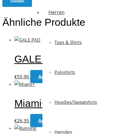
Herren
Ähnliche Produkte
Tops & Shirts
GALE PAD
Poloshirts
Dieses
€
55,90
Ausführung wählen
Produkt
weist
mehrere
Miami+
Hoodies/Sweatshirts
Varianten
auf.
Dieses
€
26,35
Ausführung wählen
Die
Produkt
Optionen
Hemden