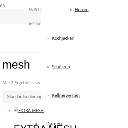
06181 – 364937
Herren
info@mcworkwear.com
Kochjacken
mesh
Schürzen
Alle 2 Ergebnisse werden angezeigt
Kellnerwesten
Damen