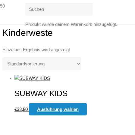
Produkt
wurde deinem Warenkorb hinzugefügt.
Kinderweste
Einzelnes Ergebnis wird angezeigt
SUBWAY KIDS
Dieses
€
33,80
Ausführung wählen
Produkt
weist
mehrere