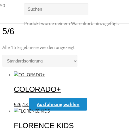
Produkt
wurde deinem Warenkorb hinzugefügt.
5/6
Alle 15 Ergebnisse werden angezeigt
COLORADO+
Dieses
€
26,13
Ausführung wählen
Produkt
weist
mehrere
FLORENCE KIDS