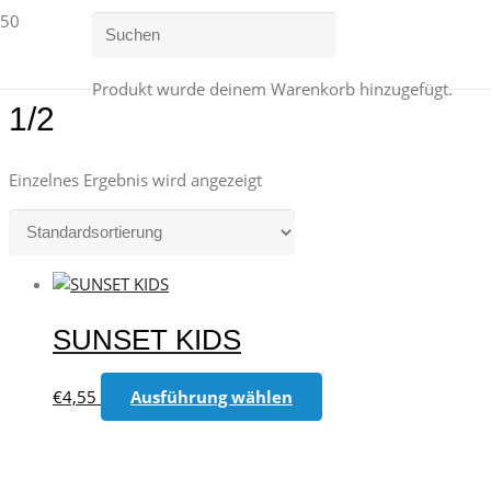
Produkt
wurde deinem Warenkorb hinzugefügt.
1/2
Einzelnes Ergebnis wird angezeigt
SUNSET KIDS
Dieses
€
4,55
Ausführung wählen
Produkt
weist
mehrere