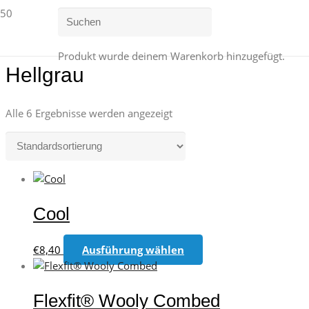
Produkt
wurde deinem Warenkorb hinzugefügt.
Hellgrau
Alle 6 Ergebnisse werden angezeigt
Cool
Dieses
€
8,40
Ausführung wählen
Produkt
weist
mehrere
Flexfit® Wooly Combed